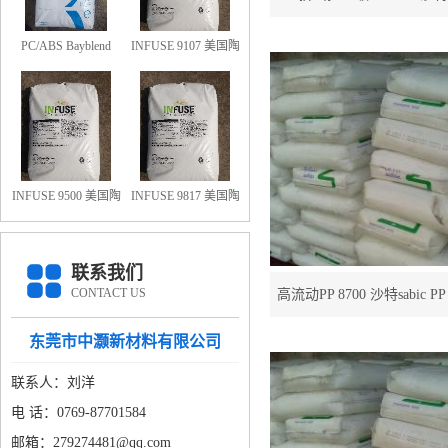
PC/ABS Bayblend
INFUSE 9107 美国陶
FR3010-000000 防火
氏OBC 9107
阻燃PC/ABS FR3010
上海科思创
INFUSE 9500 美国陶
INFUSE 9817 美国陶
氏OBC 9500
氏OBC 9817
联系我们
CONTACT US
高流动PP 8700 沙特sabic P
用
东莞市中灏新材料有限公司
联系人：刘洋
电 话：0769-87701584
邮箱：279274481@qq.com