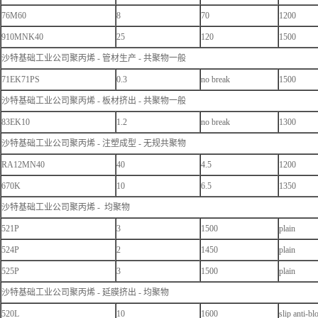
76M60
8
70
1200
910MNK40
25
120
1500
沙特基础工业公司聚丙烯 - 管材生产 - 共聚物一般
71EK71PS
0.3
no break
1500
沙特基础工业公司聚丙烯 - 板材挤出 - 共聚物一般
83EK10
1.2
no break
1300
沙特基础工业公司聚丙烯 - 注塑成型 - 无规共聚物
RA12MN40
40
4.5
1200
670K
10
6.5
1350
沙特基础工业公司聚丙烯 - 均聚物
521P
3
1500
plain
524P
2
1450
plain
525P
3
1500
plain
沙特基础工业公司聚丙烯 - 延膜挤出 - 均聚物
520L
10
1600
slip anti-bl