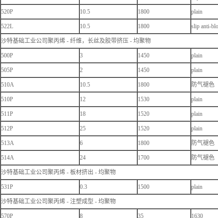
520P
10.5
1800
plain
522L
10.5
1800
slip anti-bl
沙特基础工业公司聚丙烯 - 纤维，长丝及胶带挤压 - 均聚物
500P
3
1450
plain
505P
2
1450
plain
510A
10.5
1800
防气褪色
510P
12
1530
plain
511P
18
1520
plain
512P
25
1520
plain
513A
6
1800
防气褪色
514A
24
1700
防气褪色
沙特基础工业公司聚丙烯 - 板材挤出 - 均聚物
531P
0.3
1500
plain
沙特基础工业公司聚丙烯 - 注塑成型 - 均聚物
570P
8
35
1630