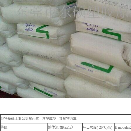
沙特基础工业公司聚丙烯 - 注塑成型 - 共聚物汽车
等级
熔体流动Rate1c
）
冲击强度(-20°C)4b)
E-modulus