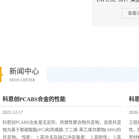
查看
新闻中心
NEWS CENTER
科思创PCABS合金的性能
科
2021-12-17
2020-
科思创PCABS合金是无定形、热塑性聚合物共混物，该类共混
工程
物为基于聚碳酸酯(PC)和丙烯腈-丁二烯-苯乙烯共聚物(ABS)的
性、
共混物。 性能： 1.高冲击及缺口冲击强度； 2.高刚性； 3.高
壳材