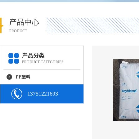
PC/ABS FR3010@
Bayblend FR3010-（P
注塑级;增加的耐热性;
产品中心
耳）PC/ABS Bayblen
（拜耳）PC/ABS Bayble
PRODUCT
级，易流动性，阻燃性
（拜耳）PC/ABS Bayble
纤维，阻燃，易于流动
思创（拜耳）PC/ABS Bay
产品分类
（拜耳）P
PRODUCT CATEGORIES
PP塑料
13751221693
INFUSE 9817 
INFUSE 陶氏OBC 9
9817 鞋材专用料 INFUS