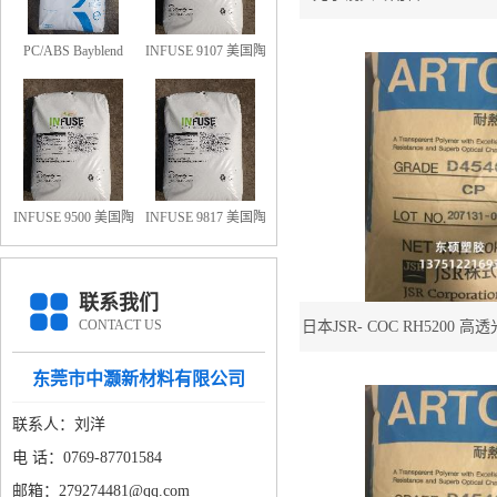
RH5200 高透光率9
PC/ABS Bayblend
INFUSE 9107 美国陶
FR3010-000000 防火
氏OBC 9107
阻燃PC/ABS FR3010
上海科思创
INFUSE 9500 美国陶
INFUSE 9817 美国陶
氏OBC 9500
氏OBC 9817
联系我们
CONTACT US
日本JSR- COC RH5200 高
镜头专用料COC R
东莞市中灏新材料有限公司
联系人：刘洋
电 话：0769-87701584
邮箱：279274481@qq.com