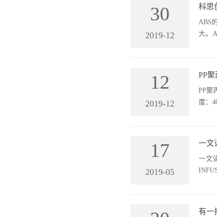
必要
科思
30
ABS
大。
2019-12
AB
(PC
科思
PP
12
PP聚
度：4
2019-12
使内
直径
可以
一文
17
一文
IN
2019-05
括烯烃
共聚物
OBC
有一批