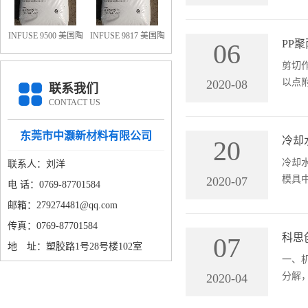
多种
添加
2.8
INFUSE 9500 美国陶
INFUSE 9817 美国陶
PP
06
氏OBC 9500
氏OBC 9817
剪切
以点
2020-08
联系我们
高射
CONTACT US
因为
要的
东莞市中灏新材料有限公司
冷却
20
燥
冷却
联系人：刘洋
模具
2020-07
电 话：0769-87701584
内的
邮箱：279274481@qq.com
路的
传真：0769-87701584
径；
科思
07
地 址：塑胶路1号28号楼102室
一、
分解
2020-04
过热