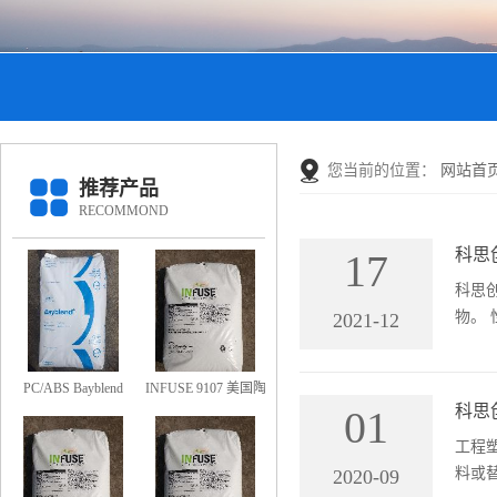
您当前的位置：
网站首
推荐产品
RECOMMOND
科思
17
科思创
物。 性能： 1.高冲击及缺口冲击强度； 2.高刚性； 3.高尺寸精度和稳定性； 4.低翘曲； 5.低整体收缩率； 6.良好的光稳定性；
2021-12
7.良
PC/ABS Bayblend
INFUSE 9107 美国陶
科思
01
FR3010-000000 防火
氏OBC 9107
工程
阻燃PC/ABS FR3010
料或
2020-09
上海科思创