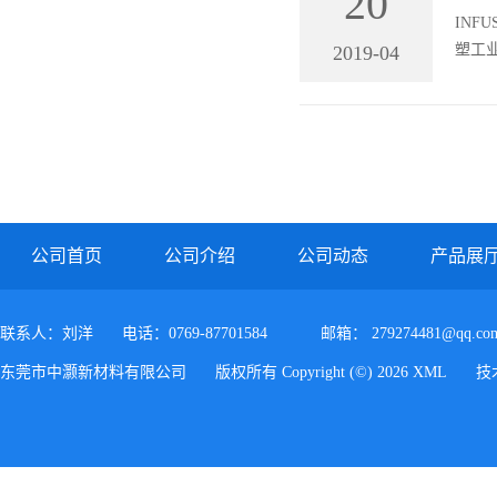
20
INF
塑工业
2019-04
环时
的时间
机构评级
公司首页
公司介绍
公司动态
产品展
联系人：刘洋
电话：0769-87701584
邮箱：
279274481@qq.co
东莞市中灏新材料有限公司
版权所有 Copyright (©) 2026
XML
技