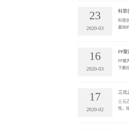
冷却
低，
科思
23
科思
最快
2020-03
收缩
延伸
料，
PP
16
PP
下都
2020-03
杂质
工工
合物
三元
17
三元
性，
2020-02
对硫
及掩