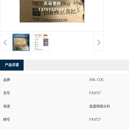
产品详请
JSR- COC
品牌
FX4727
货号
用途
高透明镜头料
FX4727
牌号