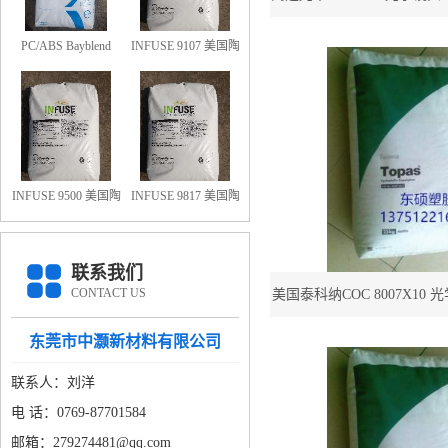
04 美国泰科纳COC 8
PC/ABS Bayblend
INFUSE 9107 美国陶
FR3010-000000 防火
氏OBC 9107
阻燃PC/ABS FR3010
上海科思创
INFUSE 9500 美国陶
INFUSE 9817 美国陶
氏OBC 9500
氏OBC 9817
联系我们
CONTACT US
美国泰科纳COC 8007X10
8007X10 高透光率96%CO
东莞市中灏新材料有限公司
联系人：刘洋
电 话：0769-87701584
邮箱：279274481@qq.com