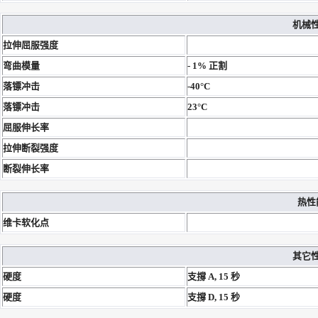
机械
拉伸屈服强度
弯曲模量
- 1% 正割
落镖冲击
-40°C
落镖冲击
23°C
屈服伸长率
拉伸断裂强度
断裂伸长率
热性
维卡软化点
其它
硬度
支撐 A, 15 秒
硬度
支撐 D, 15 秒