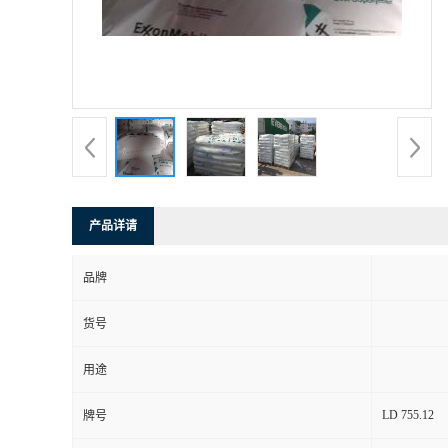
产品详请
品牌
货号
用途
LD 755.12
牌号