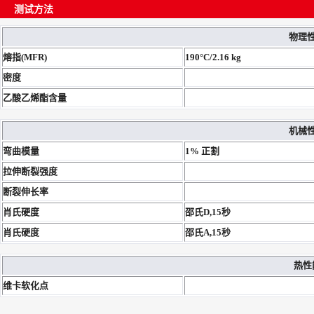
测试方法
物理
熔指(MFR)
190°C/2.16 kg
密度
乙酸乙烯酯含量
机械
弯曲模量
1% 正割
拉伸断裂强度
断裂伸长率
肖氏硬度
邵氏D,15秒
肖氏硬度
邵氏A,15秒
热性
维卡软化点