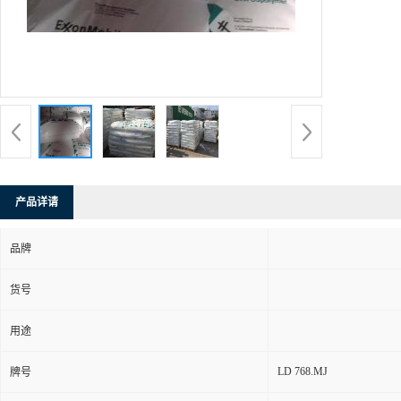
产品详请
品牌
货号
用途
LD 768.MJ
牌号