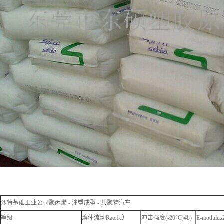
沙特基础工业公司聚丙烯 - 注塑成型 - 共聚物汽车
等级
熔体流动Rate1c
）
冲击强度(-20°C)4b)
E-modulus