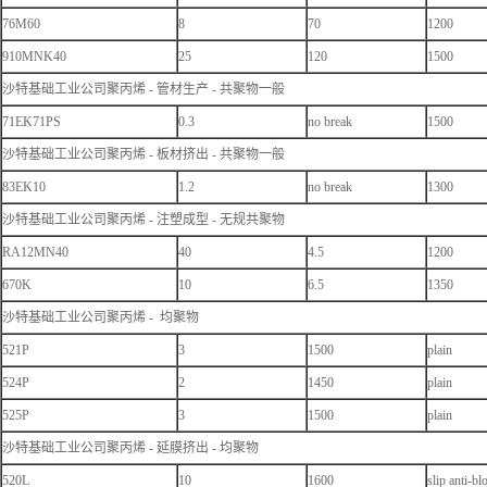
76M60
8
70
1200
910MNK40
25
120
1500
沙特基础工业公司聚丙烯 - 管材生产 - 共聚物一般
71EK71PS
0.3
no break
1500
沙特基础工业公司聚丙烯 - 板材挤出 - 共聚物一般
83EK10
1.2
no break
1300
沙特基础工业公司聚丙烯 - 注塑成型 - 无规共聚物
RA12MN40
40
4.5
1200
670K
10
6.5
1350
沙特基础工业公司聚丙烯 - 均聚物
521P
3
1500
plain
524P
2
1450
plain
525P
3
1500
plain
沙特基础工业公司聚丙烯 - 延膜挤出 - 均聚物
520L
10
1600
slip anti-bl