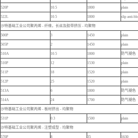
520P
10.5
1800
plain
522L
10.5
1800
slip anti-bl
沙特基础工业公司聚丙烯 - 纤维，长丝及胶带挤压 - 均聚物
500P
3
1450
plain
505P
2
1450
plain
510A
10.5
1800
防气褪色
510P
12
1530
plain
511P
18
1520
plain
512P
25
1520
plain
513A
6
1800
防气褪色
514A
24
1700
防气褪色
沙特基础工业公司聚丙烯 - 板材挤出 - 均聚物
531P
0.3
1500
plain
沙特基础工业公司聚丙烯 - 注塑成型 - 均聚物
570P
8
35
1630