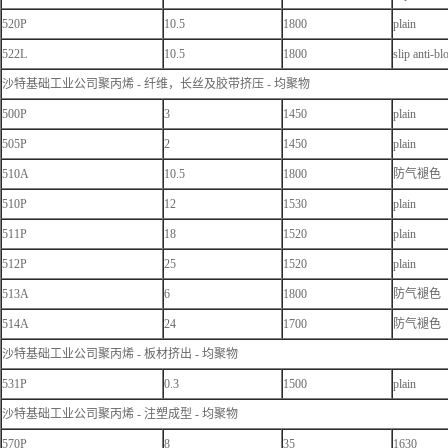
520P
10.5
1800
plain
522L
10.5
1800
slip anti-bl
沙特基础工业公司聚丙烯 - 纤维，长丝及胶带挤压 - 均聚物
500P
3
1450
plain
505P
2
1450
plain
510A
10.5
1800
防气褪色
510P
12
1530
plain
511P
18
1520
plain
512P
25
1520
plain
513A
6
1800
防气褪色
514A
24
1700
防气褪色
沙特基础工业公司聚丙烯 - 板材挤出 - 均聚物
531P
0.3
1500
plain
沙特基础工业公司聚丙烯 - 注塑成型 - 均聚物
570P
8
35
1630