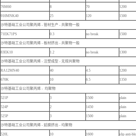
76M60
8
70
1200
910MNK40
25
120
1500
沙特基础工业公司聚丙烯 - 管材生产 - 共聚物一般
71EK71PS
0.3
no break
1500
沙特基础工业公司聚丙烯 - 板材挤出 - 共聚物一般
83EK10
1.2
no break
1300
沙特基础工业公司聚丙烯 - 注塑成型 - 无规共聚物
RA12MN40
40
4.5
1200
670K
10
6.5
1350
沙特基础工业公司聚丙烯 - 均聚物
521P
3
1500
plain
524P
2
1450
plain
525P
3
1500
plain
沙特基础工业公司聚丙烯 - 延膜挤出 - 均聚物
520L
10
1600
slip anti-bl