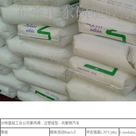
沙特基础工业公司聚丙烯 - 注塑成型 - 共聚物汽车
等级
熔体流动Rate1c
）
冲击强度(-20°C)4b)
E-modulus