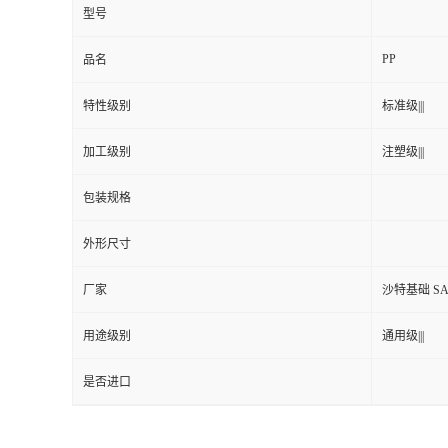
型号
PP
品名
特性级别
标准级|||
加工级别
注塑级|||
包装规格
外形尺寸
厂家
沙特基础 SA
用途级别
通用级|||
是否进口