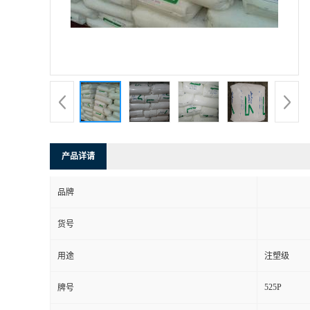
产品详请
品牌
货号
用途
注塑级
525P
牌号