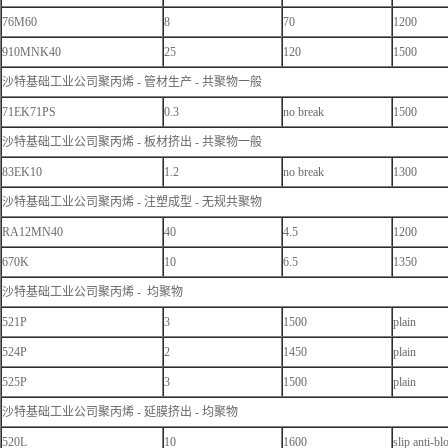
76M60
8
70
1200
910MNK40
25
120
1500
沙特基础工业公司聚丙烯 - 管材生产 - 共聚物一般
71EK71PS
0.3
no break
1500
沙特基础工业公司聚丙烯 - 板材挤出 - 共聚物一般
83EK10
1.2
no break
1300
沙特基础工业公司聚丙烯 - 注塑成型 - 无规共聚物
RA12MN40
40
4.5
1200
670K
10
6.5
1350
沙特基础工业公司聚丙烯 - 均聚物
521P
3
1500
plain
524P
2
1450
plain
525P
3
1500
plain
沙特基础工业公司聚丙烯 - 延膜挤出 - 均聚物
520L
10
1600
slip anti-bl