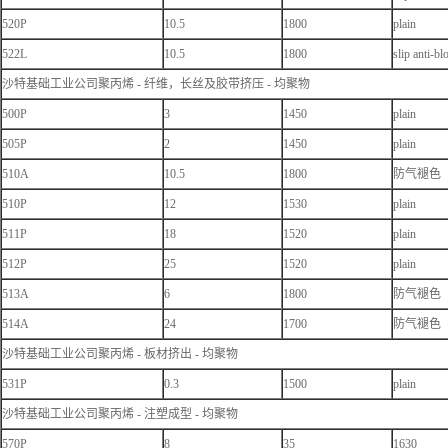
520P
10.5
1800
plain
522L
10.5
1800
slip anti-bl
沙特基础工业公司聚丙烯 - 纤维，长丝及胶带挤压 - 均聚物
500P
3
1450
plain
505P
2
1450
plain
510A
10.5
1800
防气褪色
510P
12
1530
plain
511P
18
1520
plain
512P
25
1520
plain
513A
6
1800
防气褪色
514A
24
1700
防气褪色
沙特基础工业公司聚丙烯 - 板材挤出 - 均聚物
531P
0.3
1500
plain
沙特基础工业公司聚丙烯 - 注塑成型 - 均聚物
570P
8
35
1630