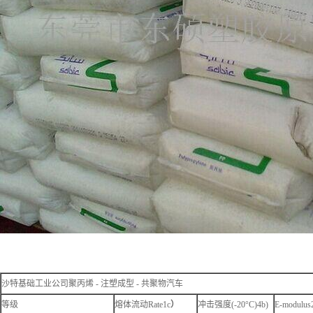
沙特基础工业公司聚丙烯 - 注塑成型 - 共聚物汽车
等级
熔体流动Rate1c
）
冲击强度(-20°C)4b)
E-modulus