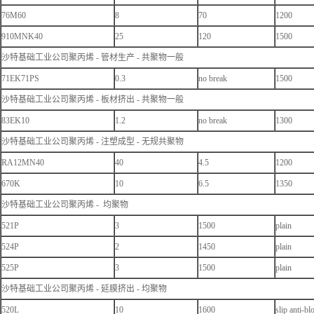
76M60
8
70
1200
910MNK40
25
120
1500
沙特基础工业公司聚丙烯 - 管材生产 - 共聚物一般
71EK71PS
0.3
no break
1500
沙特基础工业公司聚丙烯 - 板材挤出 - 共聚物一般
83EK10
1.2
no break
1300
沙特基础工业公司聚丙烯 - 注塑成型 - 无规共聚物
RA12MN40
40
4.5
1200
670K
10
6.5
1350
沙特基础工业公司聚丙烯 - 均聚物
521P
3
1500
plain
524P
2
1450
plain
525P
3
1500
plain
沙特基础工业公司聚丙烯 - 延膜挤出 - 均聚物
520L
10
1600
slip anti-bl