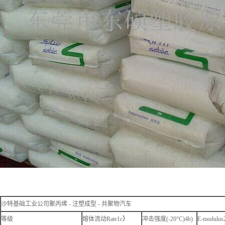
沙特基础工业公司聚丙烯 - 注塑成型 - 共聚物汽车
等级
熔体流动Rate1c
）
冲击强度(-20°C)4b)
E-modulus