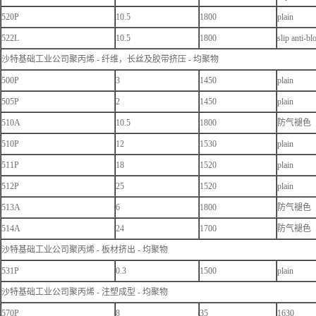
520P
10.5
1800
plain
522L
10.5
1800
slip anti-bl
沙特基础工业公司聚丙烯 - 纤维，长丝及胶带挤压 - 均聚物
500P
3
1450
plain
505P
2
1450
plain
510A
10.5
1800
防气褪色
510P
12
1530
plain
511P
18
1520
plain
512P
25
1520
plain
513A
6
1800
防气褪色
514A
24
1700
防气褪色
沙特基础工业公司聚丙烯 - 板材挤出 - 均聚物
531P
0.3
1500
plain
沙特基础工业公司聚丙烯 - 注塑成型 - 均聚物
570P
8
35
1630