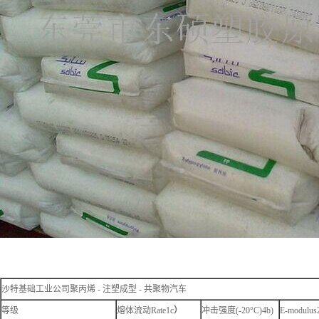
沙特基础工业公司聚丙烯 - 注塑成型 - 共聚物汽车
等级
熔体流动Rate1c
）
冲击强度(-20°C)4b)
E-modulus