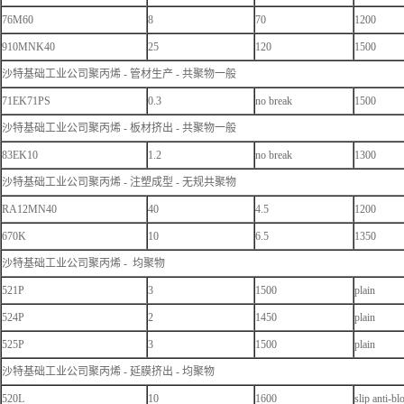
76M60
8
70
1200
910MNK40
25
120
1500
沙特基础工业公司聚丙烯 - 管材生产 - 共聚物一般
71EK71PS
0.3
no break
1500
沙特基础工业公司聚丙烯 - 板材挤出 - 共聚物一般
83EK10
1.2
no break
1300
沙特基础工业公司聚丙烯 - 注塑成型 - 无规共聚物
RA12MN40
40
4.5
1200
670K
10
6.5
1350
沙特基础工业公司聚丙烯 - 均聚物
521P
3
1500
plain
524P
2
1450
plain
525P
3
1500
plain
沙特基础工业公司聚丙烯 - 延膜挤出 - 均聚物
520L
10
1600
slip anti-bl