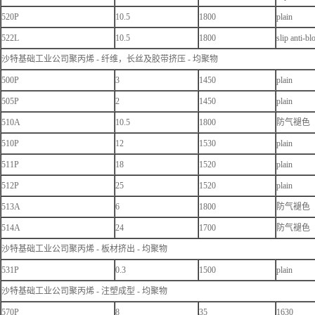
520P
10.5
1800
plain
522L
10.5
1800
slip anti-bl
沙特基础工业公司聚丙烯 - 纤维，长丝及胶带挤压 - 均聚物
500P
3
1450
plain
505P
2
1450
plain
510A
10.5
1800
防气褪色
510P
12
1530
plain
511P
18
1520
plain
512P
25
1520
plain
513A
6
1800
防气褪色
514A
24
1700
防气褪色
沙特基础工业公司聚丙烯 - 板材挤出 - 均聚物
531P
0.3
1500
plain
沙特基础工业公司聚丙烯 - 注塑成型 - 均聚物
570P
8
35
1630