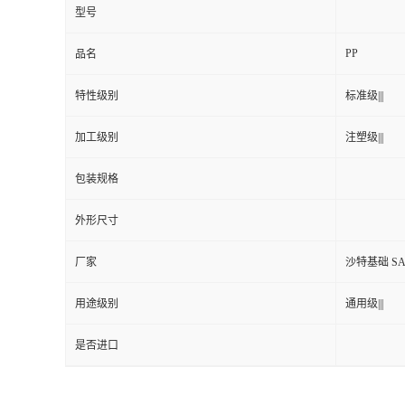
型号
PP
品名
特性级别
标准级|||
加工级别
注塑级|||
包装规格
外形尺寸
厂家
沙特基础 SA
用途级别
通用级|||
是否进口