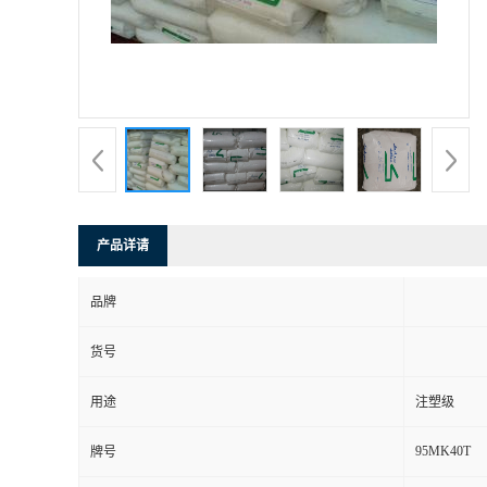
产品详请
品牌
货号
用途
注塑级
95MK40T
牌号