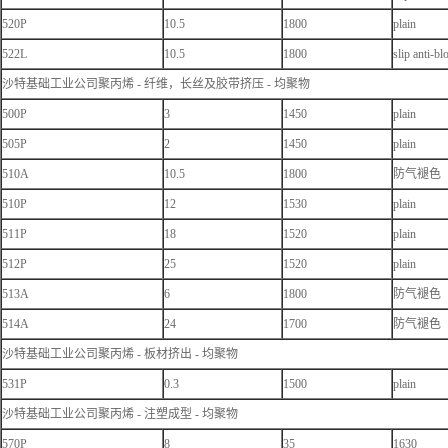
520P
10.5
1800
plain
522L
10.5
1800
slip anti-bl
沙特基础工业公司聚丙烯 - 纤维，长丝及胶带挤压 - 均聚物
500P
3
1450
plain
505P
2
1450
plain
510A
10.5
1800
防气褪色
510P
12
1530
plain
511P
18
1520
plain
512P
25
1520
plain
513A
6
1800
防气褪色
514A
24
1700
防气褪色
沙特基础工业公司聚丙烯 - 板材挤出 - 均聚物
531P
0.3
1500
plain
沙特基础工业公司聚丙烯 - 注塑成型 - 均聚物
570P
8
35
1630