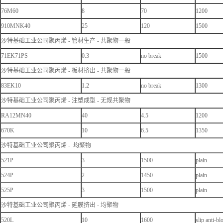
76M60
8
70
1200
910MNK40
25
120
1500
沙特基础工业公司聚丙烯 - 管材生产 - 共聚物一般
71EK71PS
0.3
no break
1500
沙特基础工业公司聚丙烯 - 板材挤出 - 共聚物一般
83EK10
1.2
no break
1300
沙特基础工业公司聚丙烯 - 注塑成型 - 无规共聚物
RA12MN40
40
4.5
1200
670K
10
6.5
1350
沙特基础工业公司聚丙烯 - 均聚物
521P
3
1500
plain
524P
2
1450
plain
525P
3
1500
plain
沙特基础工业公司聚丙烯 - 延膜挤出 - 均聚物
520L
10
1600
slip anti-bl