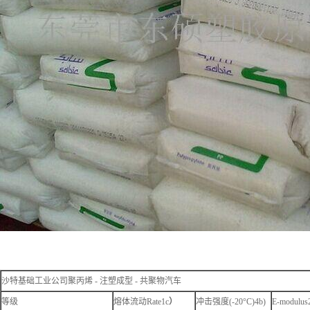
沙特基础工业公司聚丙烯 - 注塑成型 - 共聚物汽车
等级
熔体流动Rate1c
）
冲击强度(-20°C)4b)
E-modulus