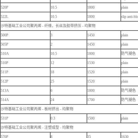
520P
10.5
1800
plain
522L
10.5
1800
slip anti-bl
沙特基础工业公司聚丙烯 - 纤维，长丝及胶带挤压 - 均聚物
500P
3
1450
plain
505P
2
1450
plain
510A
10.5
1800
防气褪色
510P
12
1530
plain
511P
18
1520
plain
512P
25
1520
plain
513A
6
1800
防气褪色
514A
24
1700
防气褪色
沙特基础工业公司聚丙烯 - 板材挤出 - 均聚物
531P
0.3
1500
plain
沙特基础工业公司聚丙烯 - 注塑成型 - 均聚物
570P
8
35
1630