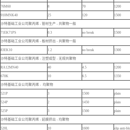
76M60
8
70
1200
910MNK40
25
120
1500
沙特基础工业公司聚丙烯 - 管材生产 - 共聚物一般
71EK71PS
0.3
no break
1500
沙特基础工业公司聚丙烯 - 板材挤出 - 共聚物一般
83EK10
1.2
no break
1300
沙特基础工业公司聚丙烯 - 注塑成型 - 无规共聚物
RA12MN40
40
4.5
1200
670K
10
6.5
1350
沙特基础工业公司聚丙烯 - 均聚物
521P
3
1500
plain
524P
2
1450
plain
525P
3
1500
plain
沙特基础工业公司聚丙烯 - 延膜挤出 - 均聚物
520L
10
1600
slip anti-bl