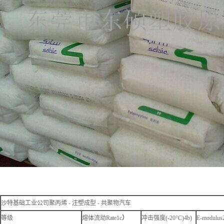
沙特基础工业公司聚丙烯 - 注塑成型 - 共聚物汽车
等级
熔体流动Rate1c
）
冲击强度(-20°C)4b)
E-modulus