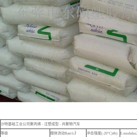
沙特基础工业公司聚丙烯 - 注塑成型 - 共聚物汽车
等级
熔体流动Rate1c
）
冲击强度(-20°C)4b)
E-modulus