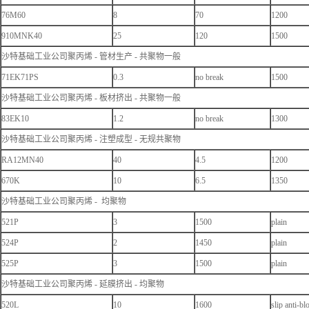
76M60
8
70
1200
910MNK40
25
120
1500
沙特基础工业公司聚丙烯 - 管材生产 - 共聚物一般
71EK71PS
0.3
no break
1500
沙特基础工业公司聚丙烯 - 板材挤出 - 共聚物一般
83EK10
1.2
no break
1300
沙特基础工业公司聚丙烯 - 注塑成型 - 无规共聚物
RA12MN40
40
4.5
1200
670K
10
6.5
1350
沙特基础工业公司聚丙烯 - 均聚物
521P
3
1500
plain
524P
2
1450
plain
525P
3
1500
plain
沙特基础工业公司聚丙烯 - 延膜挤出 - 均聚物
520L
10
1600
slip anti-bl