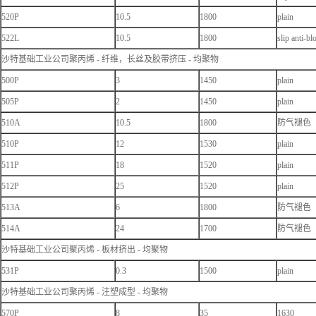
520P
10.5
1800
plain
522L
10.5
1800
slip anti-bl
沙特基础工业公司聚丙烯 - 纤维，长丝及胶带挤压 - 均聚物
500P
3
1450
plain
505P
2
1450
plain
510A
10.5
1800
防气褪色
510P
12
1530
plain
511P
18
1520
plain
512P
25
1520
plain
513A
6
1800
防气褪色
514A
24
1700
防气褪色
沙特基础工业公司聚丙烯 - 板材挤出 - 均聚物
531P
0.3
1500
plain
沙特基础工业公司聚丙烯 - 注塑成型 - 均聚物
570P
8
35
1630