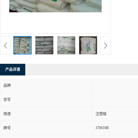
产品详请
品牌
货号
用途
注塑级
37M10R
牌号