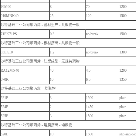
76M60
8
70
1200
910MNK40
25
120
1500
沙特基础工业公司聚丙烯 - 管材生产 - 共聚物一般
71EK71PS
0.3
no break
1500
沙特基础工业公司聚丙烯 - 板材挤出 - 共聚物一般
83EK10
1.2
no break
1300
沙特基础工业公司聚丙烯 - 注塑成型 - 无规共聚物
RA12MN40
40
4.5
1200
670K
10
6.5
1350
沙特基础工业公司聚丙烯 - 均聚物
521P
3
1500
plain
524P
2
1450
plain
525P
3
1500
plain
沙特基础工业公司聚丙烯 - 延膜挤出 - 均聚物
520L
10
1600
slip anti-bl