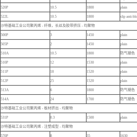
520P
10.5
1800
plain
522L
10.5
1800
slip anti-bl
沙特基础工业公司聚丙烯 - 纤维，长丝及胶带挤压 - 均聚物
500P
3
1450
plain
505P
2
1450
plain
510A
10.5
1800
防气褪色
510P
12
1530
plain
511P
18
1520
plain
512P
25
1520
plain
513A
6
1800
防气褪色
514A
24
1700
防气褪色
沙特基础工业公司聚丙烯 - 板材挤出 - 均聚物
531P
0.3
1500
plain
沙特基础工业公司聚丙烯 - 注塑成型 - 均聚物
570P
8
35
1630