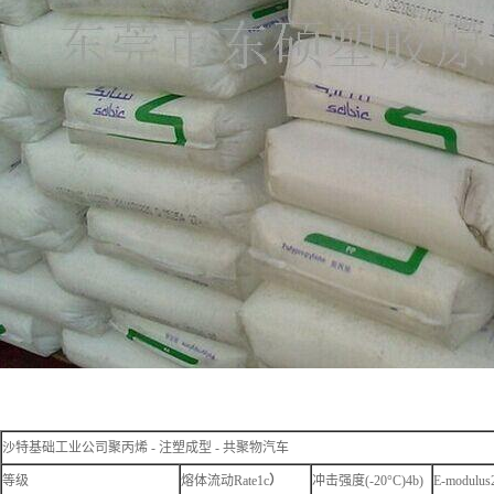
沙特基础工业公司聚丙烯 - 注塑成型 - 共聚物汽车
等级
熔体流动Rate1c
）
冲击强度(-20°C)4b)
E-modulus