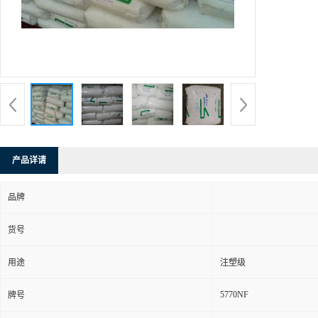
产品详请
品牌
货号
用途
注塑级
5770NF
牌号