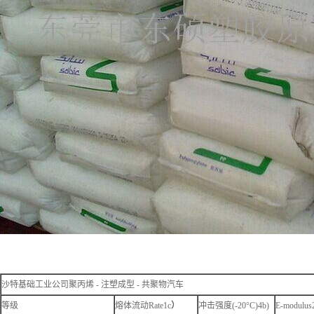
沙特基础工业公司聚丙烯 - 注塑成型 - 共聚物汽车
等级
熔体流动Rate1c
）
冲击强度(-20°C)4b)
E-modulus