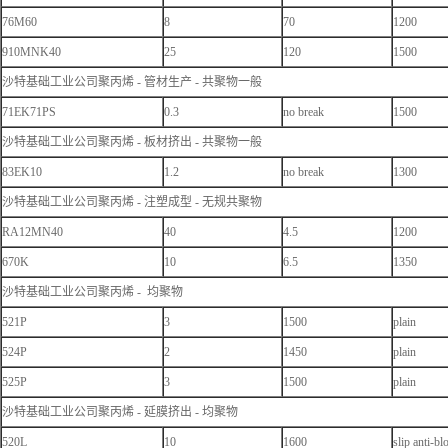
76M60
8
70
1200
910MNK40
25
120
1500
沙特基础工业公司聚丙烯 - 管材生产 - 共聚物一般
71EK71PS
0.3
no break
1500
沙特基础工业公司聚丙烯 - 板材挤出 - 共聚物一般
83EK10
1.2
no break
1300
沙特基础工业公司聚丙烯 - 注塑成型 - 无规共聚物
RA12MN40
40
4.5
1200
670K
10
6.5
1350
沙特基础工业公司聚丙烯 - 均聚物
521P
3
1500
plain
524P
2
1450
plain
525P
3
1500
plain
沙特基础工业公司聚丙烯 - 延膜挤出 - 均聚物
520L
10
1600
slip anti-bl