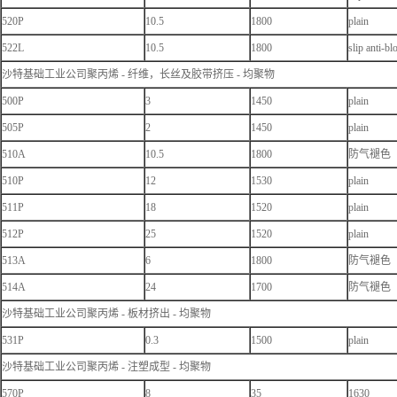
520P
10.5
1800
plain
522L
10.5
1800
slip anti-bl
沙特基础工业公司聚丙烯 - 纤维，长丝及胶带挤压 - 均聚物
500P
3
1450
plain
505P
2
1450
plain
510A
10.5
1800
防气褪色
510P
12
1530
plain
511P
18
1520
plain
512P
25
1520
plain
513A
6
1800
防气褪色
514A
24
1700
防气褪色
沙特基础工业公司聚丙烯 - 板材挤出 - 均聚物
531P
0.3
1500
plain
沙特基础工业公司聚丙烯 - 注塑成型 - 均聚物
570P
8
35
1630