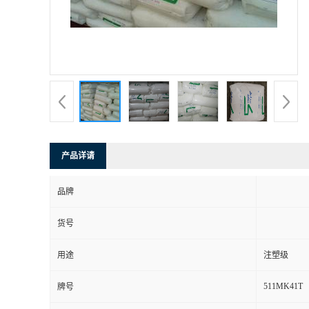
产品详请
品牌
货号
用途
注塑级
511MK41T
牌号