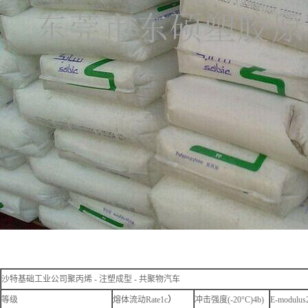
沙特基础工业公司聚丙烯 - 注塑成型 - 共聚物汽车
等级
熔体流动Rate1c
）
冲击强度(-20°C)4b)
E-modulus