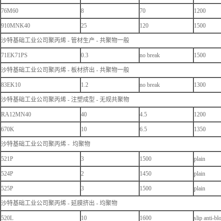
76M60
8
70
1200
910MNK40
25
120
1500
沙特基础工业公司聚丙烯 - 管材生产 - 共聚物一般
71EK71PS
0.3
no break
1500
沙特基础工业公司聚丙烯 - 板材挤出 - 共聚物一般
83EK10
1.2
no break
1300
沙特基础工业公司聚丙烯 - 注塑成型 - 无规共聚物
RA12MN40
40
4.5
1200
670K
10
6.5
1350
沙特基础工业公司聚丙烯 - 均聚物
521P
3
1500
plain
524P
2
1450
plain
525P
3
1500
plain
沙特基础工业公司聚丙烯 - 延膜挤出 - 均聚物
520L
10
1600
slip anti-bl