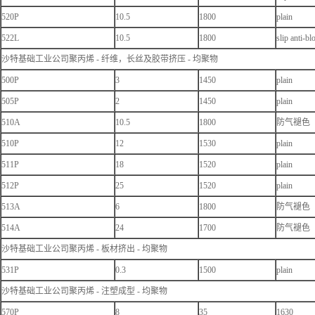
520P
10.5
1800
plain
522L
10.5
1800
slip anti-bl
沙特基础工业公司聚丙烯 - 纤维，长丝及胶带挤压 - 均聚物
500P
3
1450
plain
505P
2
1450
plain
510A
10.5
1800
防气褪色
510P
12
1530
plain
511P
18
1520
plain
512P
25
1520
plain
513A
6
1800
防气褪色
514A
24
1700
防气褪色
沙特基础工业公司聚丙烯 - 板材挤出 - 均聚物
531P
0.3
1500
plain
沙特基础工业公司聚丙烯 - 注塑成型 - 均聚物
570P
8
35
1630