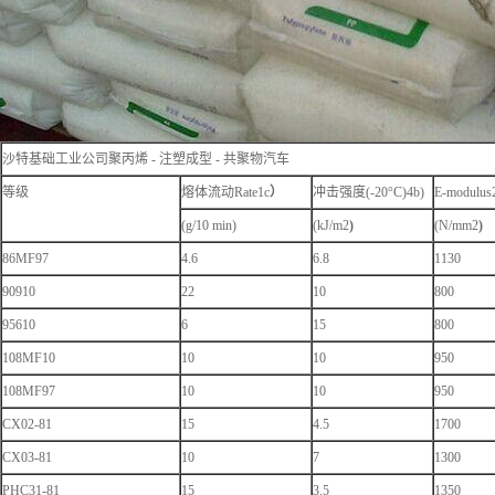
沙特基础工业公司聚丙烯 - 注塑成型 - 共聚物汽车
等级
熔体流动Rate1c
）
冲击强度(-20°C)4b)
E-modulus
(g/10 min)
(kJ/m2
)
(N/mm2
)
86MF97
4.6
6.8
1130
90910
22
10
800
95610
6
15
800
108MF10
10
10
950
108MF97
10
10
950
CX02-81
15
4.5
1700
CX03-81
10
7
1300
PHC31-81
15
3.5
1350