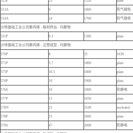
512P
25
1520
plain
513A
6
1800
防气褪色
514A
24
1700
防气褪色
沙特基础工业公司聚丙烯 - 板材挤出 - 均聚物
531P
0.3
1500
plain
沙特基础工业公司聚丙烯 - 注塑成型 - 均聚物
570P
8
35
1630
571P
5.7
1800
plain
575P
10.5
1800
plain
576P
19
1900
plain
576S
19
1900
防静电
577P
15
1650
plain
578N
25
2100
nucleated
578P
25
1600
plain
579S
47
2000
防静电