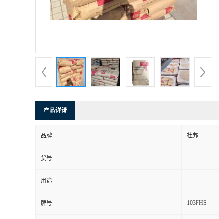
产品详请
品牌
杜邦
货号
用途
103FHS
牌号