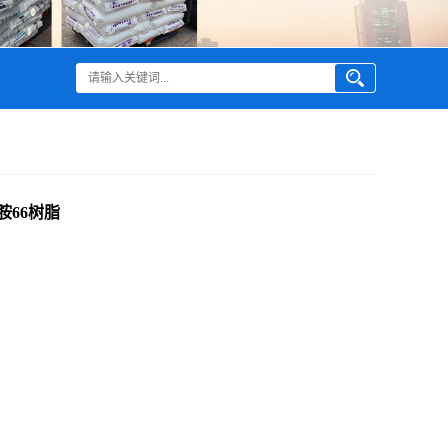
酰胺66树脂