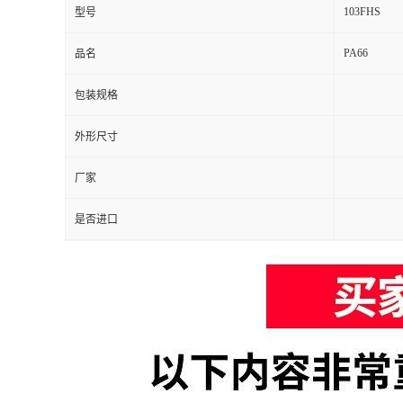
103FHS
型号
PA66
品名
包装规格
外形尺寸
厂家
是否进口