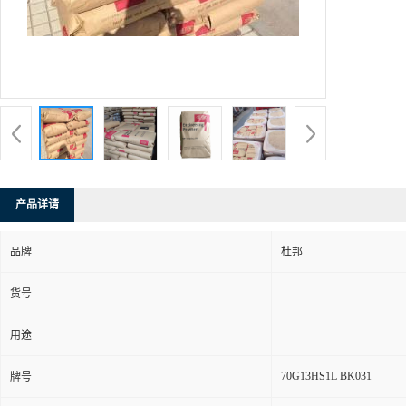
产品详请
品牌
杜邦
货号
用途
70G13HS1L BK031
牌号