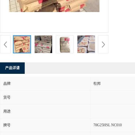
产品详请
品牌
杜邦
货号
用途
70G25HSL NC010
牌号