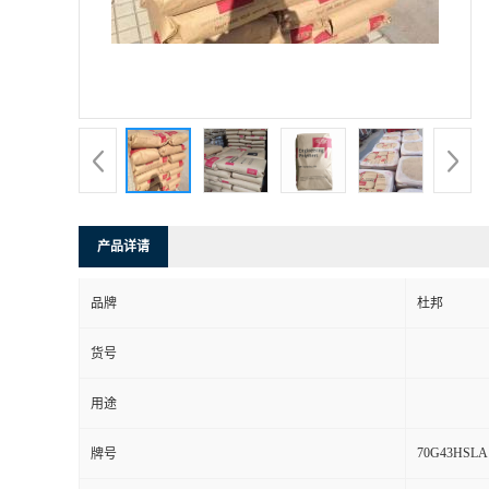
产品详请
品牌
杜邦
货号
用途
70G43HSLA
牌号