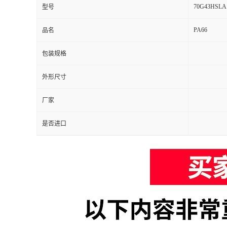
70G43HSLA
型号
PA66
品名
包装规格
外形尺寸
厂家
是否进口