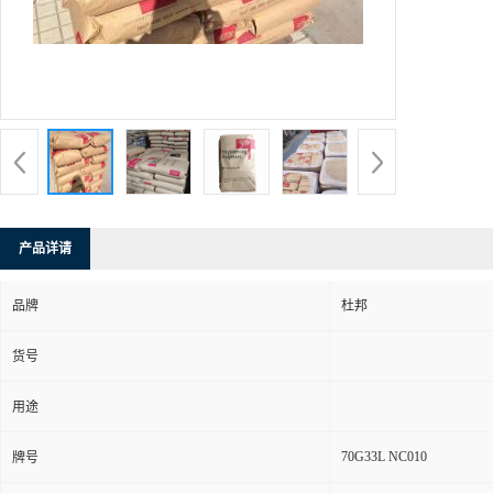
产品详请
品牌
杜邦
货号
用途
70G33L NC010
牌号