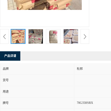
产品详请
品牌
杜邦
货号
用途
70G35HSRX
牌号