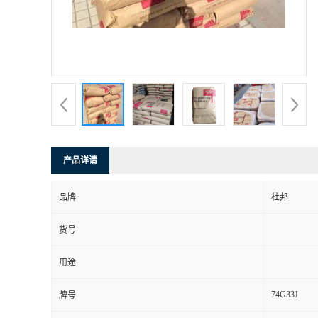
产品详请
品牌
杜邦
货号
用途
74G33J
牌号