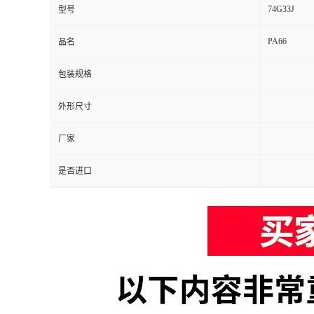
74G33J
型号
PA66
品名
包装规格
外形尺寸
厂家
是否进口