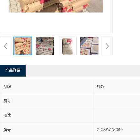
产品详请
品牌
杜邦
货号
用途
74G33W NC010
牌号