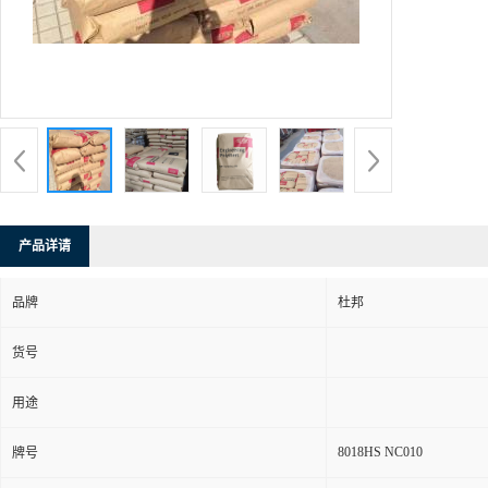
产品详请
品牌
杜邦
货号
用途
8018HS NC010
牌号