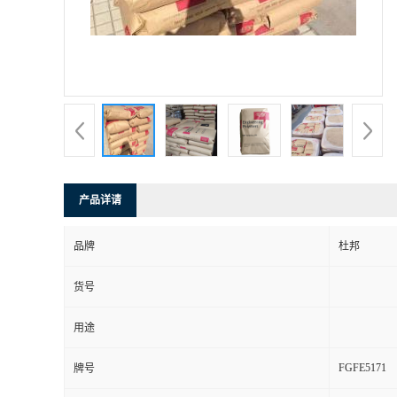
产品详请
品牌
杜邦
货号
用途
FGFE5171
牌号