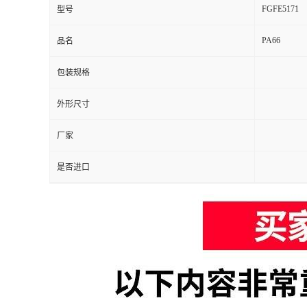
FGFE5171
型号
PA66
品名
包装规格
外形尺寸
厂家
是否进口