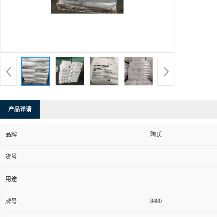
产品详请
品牌
陶氏
货号
用途
8480
牌号