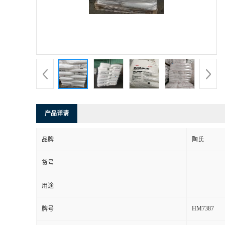
产品详请
品牌
陶氏
货号
用途
HM7387
牌号