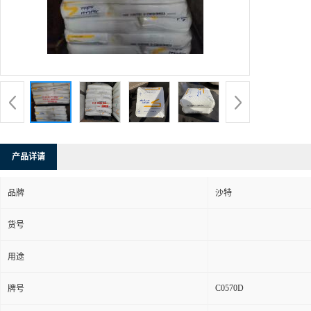
产品详请
品牌
沙特
货号
用途
C0570D
牌号