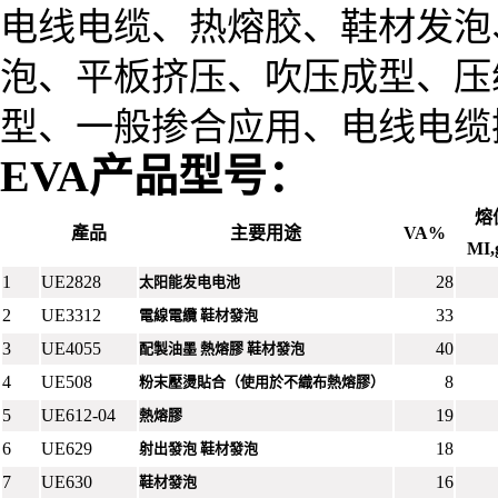
电线电缆、热熔胶、鞋材发泡
泡、平板挤压、吹压成型、压
型、一般掺合应用、电线电缆
EVA
产品型号
：
熔
產品
主要用途
VA%
MI,
1
UE2828
28
太阳能发电电池
2
UE3312
33
電線電纜 鞋材發泡
3
UE4055
40
配製油墨 熱熔膠 鞋材發泡
4
UE508
8
粉末壓燙貼合（使用於不織布熱熔膠）
5
UE612-04
19
熱熔膠
6
UE629
18
射出發泡 鞋材發泡
7
UE630
16
鞋材發泡