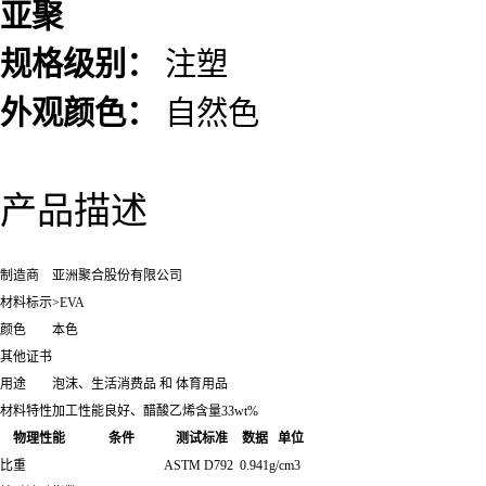
亚聚
规格级别：
注塑
外观颜色：
自然色
产品描述
制造商
亚洲聚合股份有限公司
材料标示
>EVA
颜色
本色
其他证书
用途
泡沫、生活消费品 和 体育用品
材料特性
加工性能良好、醋酸乙烯含量33wt%
物理性能
条件
测试标准
数据
单位
比重
ASTM D792
0.941
g/cm3