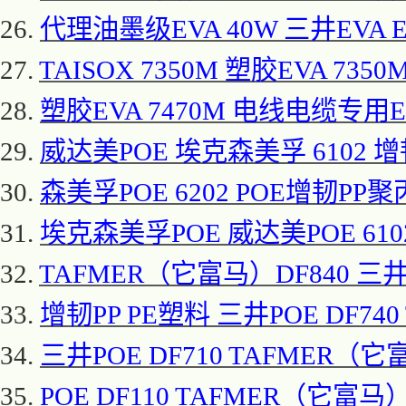
26.
代理油墨级
EVA 40W 三井EVA E
27.
TAISOX 7350M 塑胶EVA 7350
28.
塑胶
EVA 7470M 电线电缆专用EVA
29.
威达美
POE 埃克森美孚 6102 增
30.
森美孚
POE 6202 POE增韧PP聚
31.
埃克森美孚
POE 威达美POE 61
32.
TAFMER（它富马）DF840 三井P
33.
增韧
PP PE塑料 三井POE DF74
34.
三井
POE DF710 TAFMER（
35.
POE DF110 TAFMER（它富马）