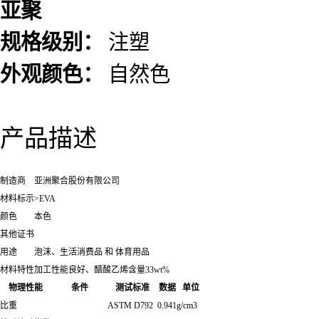
亚聚
规格级别：
注塑
外观颜色：
自然色
产品描述
制造商
亚洲聚合股份有限公司
材料标示
>EVA
颜色
本色
其他证书
用途
泡沫、生活消费品 和 体育用品
材料特性
加工性能良好、醋酸乙烯含量33wt%
物理性能
条件
测试标准
数据
单位
比重
ASTM D792
0.941
g/cm3