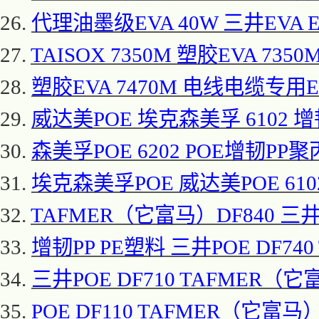
26.
代理油墨级
EVA 40W 三井EVA E
27.
TAISOX 7350M 塑胶EVA 7350
28.
塑胶
EVA 7470M 电线电缆专用EVA
29.
威达美
POE 埃克森美孚 6102 增
30.
森美孚
POE 6202 POE增韧PP聚
31.
埃克森美孚
POE 威达美POE 61
32.
TAFMER（它富马）DF840 三井P
33.
增韧
PP PE塑料 三井POE DF74
34.
三井
POE DF710 TAFMER（
35.
POE DF110 TAFMER（它富马）