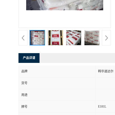
产品详请
品牌
韩华道达尔
货号
用途
E181L
牌号