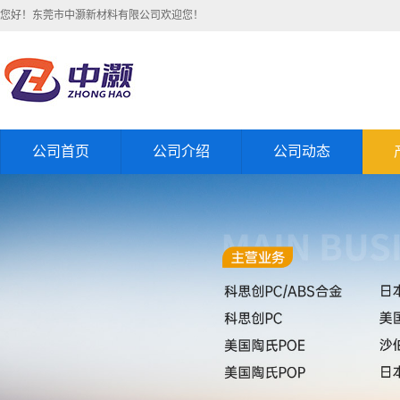
您好！东莞市中灏新材料有限公司欢迎您！
公司首页
公司介绍
公司动态