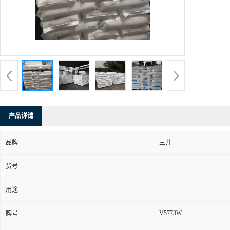
产品详请
品牌
三井
货号
用途
V5773W
牌号