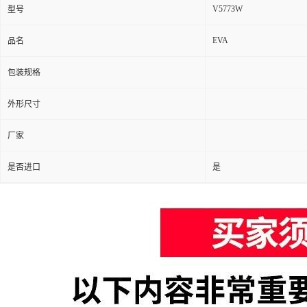
V5773W
型号
EVA
品名
包装规格
外形尺寸
厂家
是否进口
是