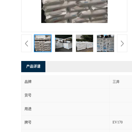
产品详请
品牌
三井
货号
用途
EV170
牌号