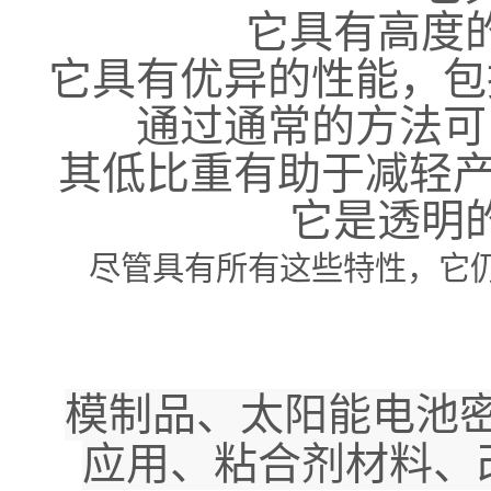
它具有高度
它具有优异的性能，包
通过通常的方法可
其低比重有助于减轻产品
它是透明
尽管具有所有这些特性，它仍可
模制品、太阳能电池密
应用、粘合剂材料、