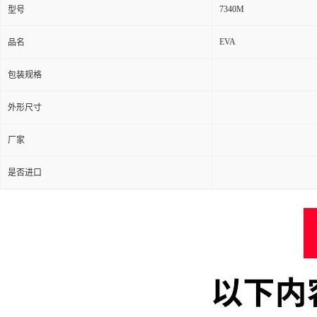
7340M
型号
EVA
品名
包装规格
外形尺寸
厂家
是否进口