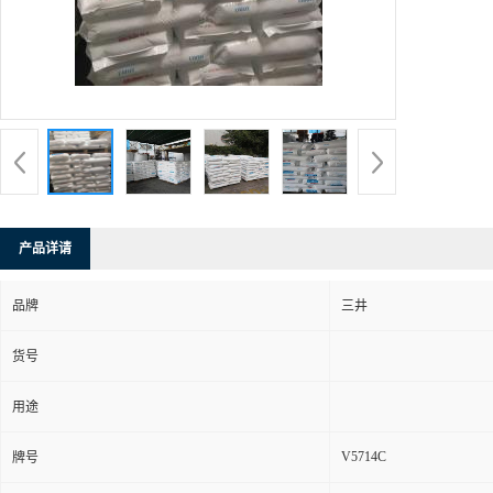
产品详请
品牌
三井
货号
用途
V5714C
牌号