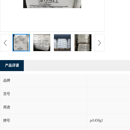
产品详请
品牌
货号
用途
pt1450g1
牌号