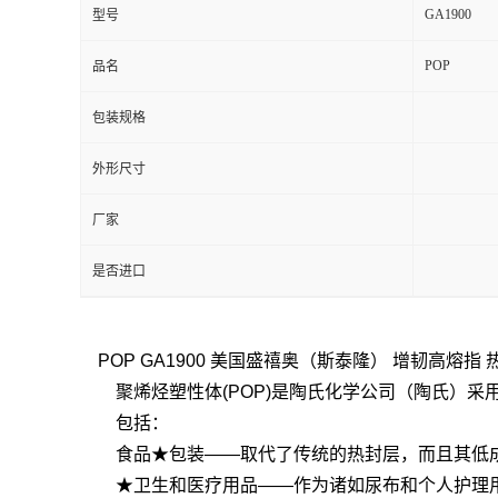
GA1900
型号
POP
品名
包装规格
外形尺寸
厂家
是否进口
POP GA1900 美国盛禧奥（斯泰隆） 增韧高熔指
聚烯烃塑性体(POP)是陶氏化学公司（陶氏）采用I
包括：
食品★包装——取代了传统的热封层，而且其低成
★卫生和医疗用品——作为诸如尿布和个人护理用