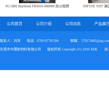
PC/ABS Bayblend FR3010-000000 防火阻燃
INFUSE 9107 
PC/ABS FR3010 上海科思创
公司首页
公司介绍
公司动态
产品展
联系人：刘洋
电话：0769-87701584
邮箱：
279274481@qq.co
东莞市中灏新材料有限公司
版权所有 Copyright (©) 2026
XML
技