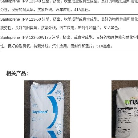
Santoprene TPV 123-40
注塑，挤出，吹塑成型或真空成型。良好的物理性能和耐
劳性，良好的耐臭氧，抗紫外线。汽车应用。
41A
黑色。
Santoprene TPV 123-50
注塑，挤出，吹塑成型或真空成型。良好的物理性能和耐
疲劳性，良好的耐臭氧，抗紫外线。汽车应用，密封件和垫片。
51A
黑色。
Santoprene TPV 123-50W175
注塑，挤出，或真空成型。良好的物理性能和耐化学
性，良好的耐臭氧，抗紫外线。汽车应用，密封件和垫片。
51A
黑色。
相关产品：