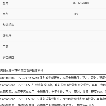
8211-55B100
型号
TPV
品名
包装规格
外形尺寸
厂家
是否进口
美国三都平
TPV
热塑性弹性体系列
Santoprene TPV 101-45W255
注射成型或挤出，应用电器元件，垫片，密封，硬度
Santoprene TPV 101-55
注射成型或挤出，良好的物理性能和耐化学性，具有出色
的耐臭氧，应用于汽车应用，电器元件，电子零件，垫片，密封，油管，硬度
59A
，
Santoprene TPV 101-55W185
注射成型或挤出，良好的流动性和物理性能，具有出
好的耐臭氧，良好的耐压缩，应用于工业管道密封件和垫片，硬度
60A,
黑色。