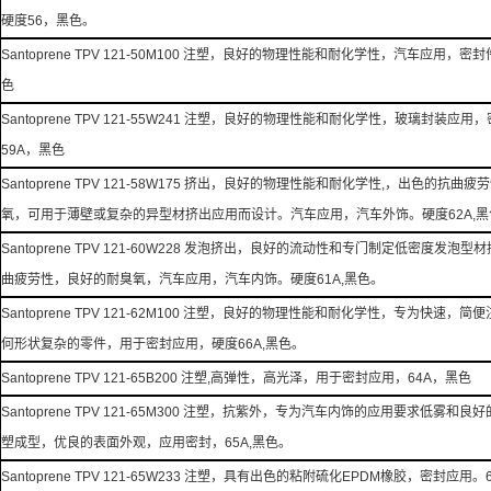
硬度
56
，黑色。
Santoprene TPV 121-50M100
注塑，良好的物理性能和耐化学性，汽车应用，密封
色
Santoprene TPV 121-55W241
注塑，良好的物理性能和耐化学性，玻璃封装应用，
59A
，黑色
Santoprene TPV 121-58W175
挤出，良好的物理性能和耐化学性
,
，出色的抗曲疲劳
氧，可用于薄壁或复杂的异型材挤出应用而设计。汽车应用，汽车外饰。硬度
62A,
黑
Santoprene TPV 121-60W228
发泡挤出，良好的流动性和专门制定低密度发泡型材
曲疲劳性，良好的耐臭氧，汽车应用，汽车内饰。硬度
61A,
黑色。
Santoprene TPV 121-62M100
注塑，良好的物理性能和耐化学性，专为快速，简便
何形状复杂的零件，用于密封应用，硬度
66A,
黑色。
Santoprene TPV 121-65B200
注塑
,
高弹性，高光泽，用于密封应用，
64A
，黑色
Santoprene TPV 121-65M300
注塑，抗紫外，专为汽车内饰的应用要求低雾和良好
塑成型，优良的表面外观，应用密封，
65A,
黑色。
Santoprene TPV 121-65W233
注塑，具有出色的粘附硫化
EPDM
橡胶，密封应用。